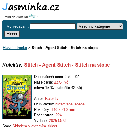
Položek v košíku
0
Vyhledávání:
Hlavní stránka
>
Stitch - Agent Stitch - Stitch na stope
Kolektiv:
Stitch - Agent Stitch - Stitch na stope
Doporučená cena: 279,- Kč
Naše cena:
237
,- Kč
(sleva 15 % - ušetříte 42 Kč)
Autor:
Kolektiv
Druh vazby:
brožovaná lepená
Rozměry:
140 x 210 mm
Počet stran:
224
Vydáno:
2026-05-08
Stav:
Skladem v externím skladu