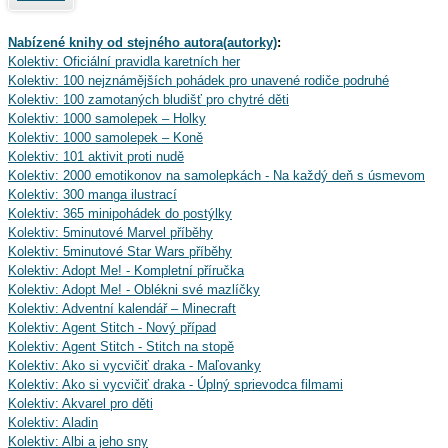
Nabízené knihy od stejného autora(autorky)
:
Kolektiv: Oficiální pravidla karetních her
Kolektiv: 100 nejznámějších pohádek pro unavené rodiče podruhé
Kolektiv: 100 zamotaných bludišť pro chytré děti
Kolektiv: 1000 samolepek – Holky
Kolektiv: 1000 samolepek – Koně
Kolektiv: 101 aktivit proti nudě
Kolektiv: 2000 emotikonov na samolepkách - Na každý deň s úsmevom
Kolektiv: 300 manga ilustrací
Kolektiv: 365 minipohádek do postýlky
Kolektiv: 5minutové Marvel příběhy
Kolektiv: 5minutové Star Wars příběhy
Kolektiv: Adopt Me! - Kompletní příručka
Kolektiv: Adopt Me! - Oblékni své mazlíčky
Kolektiv: Adventní kalendář – Minecraft
Kolektiv: Agent Stitch - Nový případ
Kolektiv: Agent Stitch - Stitch na stopě
Kolektiv: Ako si vycvičiť draka - Maľovanky
Kolektiv: Ako si vycvičiť draka - Úplný sprievodca filmami
Kolektiv: Akvarel pro děti
Kolektiv: Aladin
Kolektiv: Albi a jeho sny