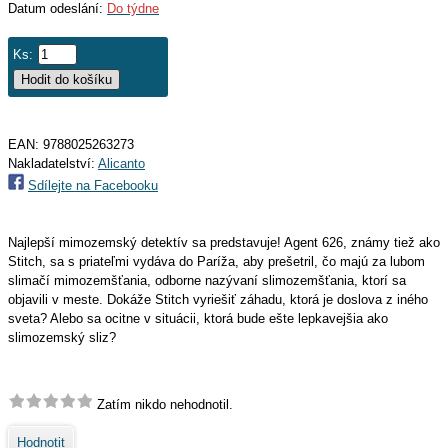
Datum odeslání:
Do týdne
Ks:
EAN:
9788025263273
Nakladatelství:
Alicanto
Sdílejte na Facebooku
Najlepší mimozemský detektív sa predstavuje! Agent 626, známy tiež ako
Stitch, sa s priateľmi vydáva do Paríža, aby prešetril, čo majú za lubom
slimačí mimozemšťania, odborne nazývaní slimozemšťania, ktorí sa
objavili v meste. Dokáže Stitch vyriešiť záhadu, ktorá je doslova z iného
sveta? Alebo sa ocitne v situácii, ktorá bude ešte lepkavejšia ako
slimozemský sliz?
Zatím nikdo nehodnotil.
Hodnotit